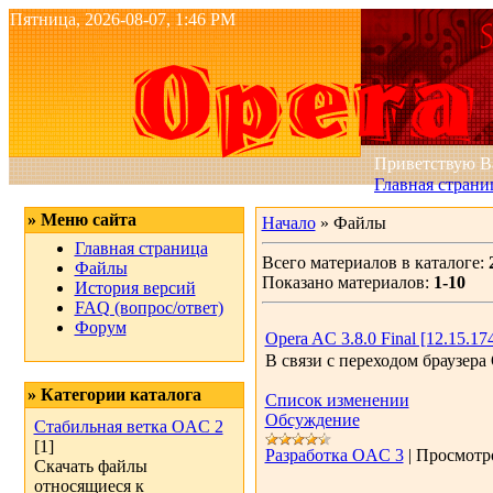
Пятница, 2026-08-07, 1:46 PM
Приветствую 
Главная страни
» Меню сайта
Начало
» Файлы
Главная страница
Всего материалов в каталоге:
Файлы
Показано материалов:
1-10
История версий
FAQ (вопрос/ответ)
Форум
Opera AC 3.8.0 Final [12.15.17
В связи с переходом браузера
» Категории каталога
Список изменении
Обсуждение
Стабильная ветка OAC 2
[1]
Разработка OAC 3
|
Просмотр
Скачать файлы
относящиеся к