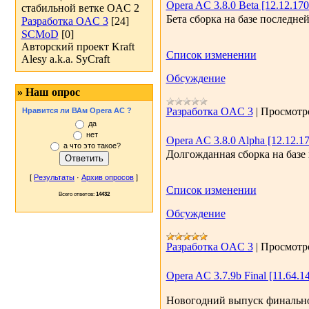
Opera AC 3.8.0 Beta [12.12.170
стабильной ветке OAC 2
Бета сборка на базе последней
Разработка OAC 3
[24]
SCMoD
[0]
Авторский проект Kraft
Список изменении
Alesy a.k.a. SyCraft
Обсуждение
» Наш опрос
Разработка OAC 3
|
Просмотр
Нравится ли ВАм Opera AC ?
да
нет
Opera AC 3.8.0 Alpha [12.12.17
а что это такое?
Долгожданная сборка на базе 
[
Результаты
·
Архив опросов
]
Список изменении
Всего ответов:
14432
Обсуждение
Разработка OAC 3
|
Просмотр
Opera AC 3.7.9b Final [11.64.1
Новогодний выпуск финальной