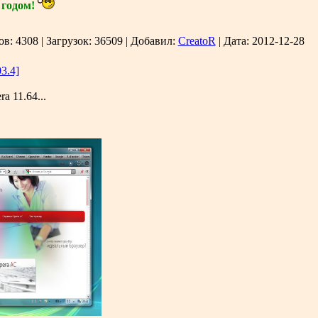
годом!
ов:
4308
|
Загрузок:
36509
|
Добавил:
CreatoR
|
Дата:
2012-12-28
3.4]
a 11.64...