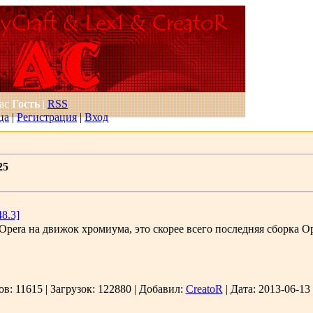
Вас
Гость
|
RSS
ца
|
Регистрация
|
Вход
25
48.3]
 Opera на движок хромиума, это скорее всего последняя сборка O
ов:
11615
|
Загрузок:
122880
|
Добавил:
CreatoR
|
Дата:
2013-06-13