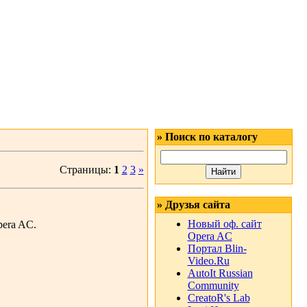
» Поиск по каталогу
Страницы:
1
2
3
»
» Друзья сайта
Новый оф. сайт
pera AC.
Opera AC
Портал Blin-
Video.Ru
AutoIt Russian
Community
CreatoR's Lab