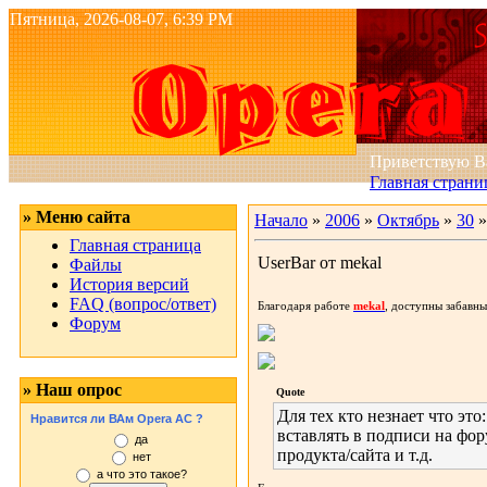
Пятница, 2026-08-07, 6:39 PM
Приветствую 
Главная страни
» Меню сайта
Начало
»
2006
»
Октябрь
»
30
»
Главная страница
UserBar от mekal
Файлы
История версий
FAQ (вопрос/ответ)
Благодаря работе
mekal
, доступны забавны
Форум
» Наш опрос
Quote
Для тех кто незнает что эт
Нравится ли ВАм Opera AC ?
вставлять в подписи на фо
да
продукта/сайта и т.д.
нет
а что это такое?