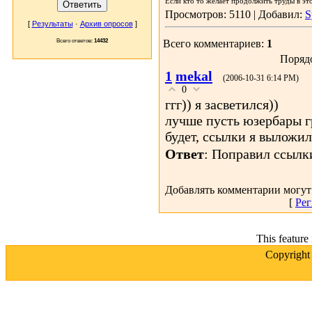
Если кто то желает продолжить труды в эт
Просмотров: 5110 | Добавил:
S
[
Результаты
·
Архив опросов
]
Всего комментариев:
1
Всего ответов:
14432
Поряд
1
mekal
(2006-10-31 6:14 PM)
0
ггг)) я засветился))
лучше пусть юзербары г
будет, ссылки я выложил
Ответ
: Поправил ссылк
Добавлять комментарии могут
[
Рег
This feature
Copyrigh