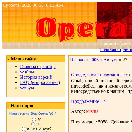
Суббота, 2026-08-08, 0:10 AM
Приветствую 
Главная страни
» Меню сайта
Начало
»
2006
»
Август
»
27
Главная страница
Файлы
Google, Gmail и связанные с 
История версий
Gmail, новый почтовый сервис
FAQ (вопрос/ответ)
интерфейса, так и из-за огро
Форум
непосредственно к нашим "пр
Продолжение--->
» Наш опрос
Автор:
kusrus
Нравится ли ВАм Opera AC ?
да
Просмотров:
5058
|
Добавил:
нет
а что это такое?