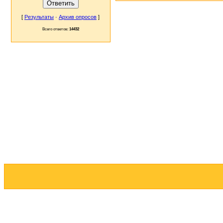
[
Результаты
·
Архив опросов
]
Всего ответов:
14432