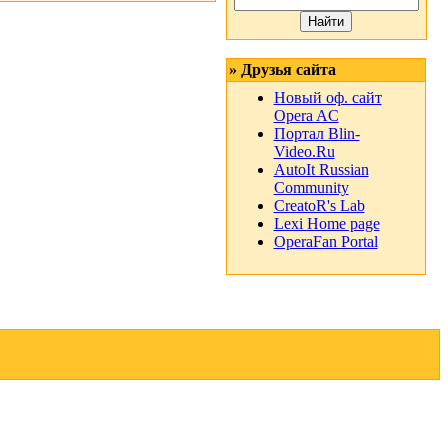
» Друзья сайта
Новый оф. сайт
Opera AC
Портал Blin-
Video.Ru
AutoIt Russian
Community
CreatoR's Lab
Lexi Home page
OperaFan Portal