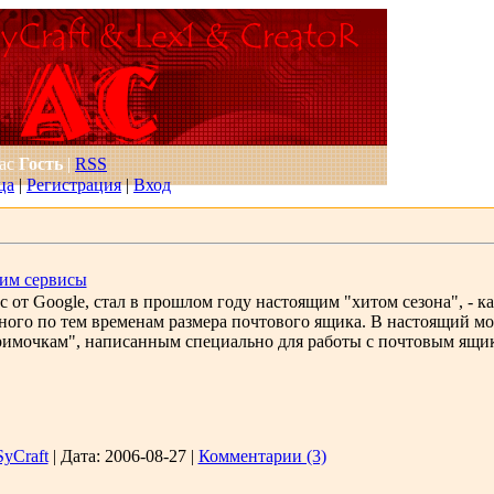
Вас
Гость
|
RSS
ца
|
Регистрация
|
Вход
ним сервисы
 от Google, стал в прошлом году настоящим "хитом сезона", - ка
много по тем временам размера почтового ящика. В настоящий мо
имочкам", написанным специально для работы с почтовым ящик
SyCraft
|
Дата:
2006-08-27
|
Комментарии (3)